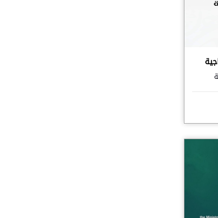
جية
ة