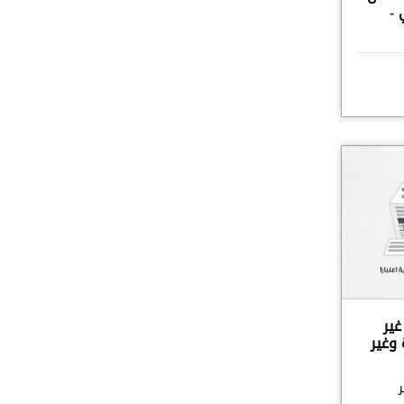
 -
غير
 وغير