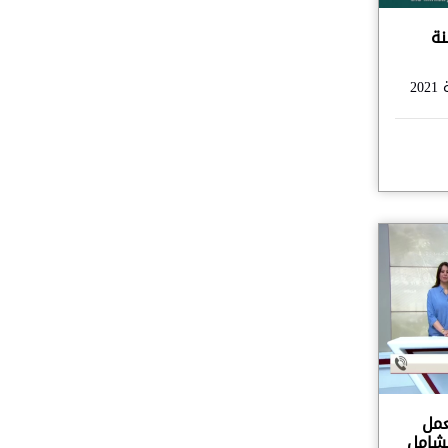
 رقم 19 لسنة
عمل
لشامل