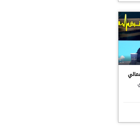
مالي
ي