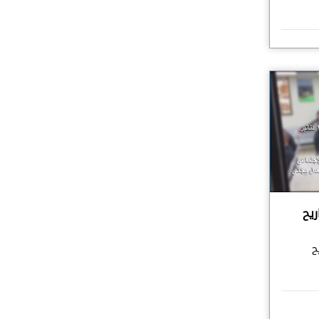
ريح
ح