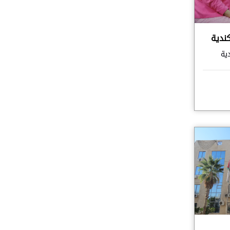
كندية
ية