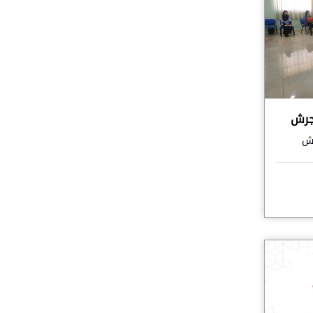
جرش
رش