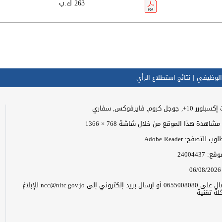
263 ك.ب
الوظيفي
نتائج استطلاع الرأي
وجل كروم, فايرفوكس, سفاري
اهدة هذا الموقع من خلال شاشة 768 × 1366
للتصفح: Adobe Reader
موقع:
24004437
06/08/2026
يرجى الاتصال على 0655008080 أو إرسال بريد إلكتروني إلى ncc@nitc.gov.jo للإبلاغ
ة تقنية