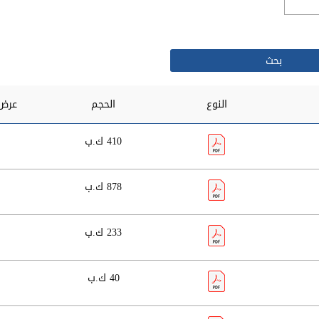
النوع
الحجم
عرض 
410 ك.ب
878 ك.ب
233 ك.ب
40 ك.ب