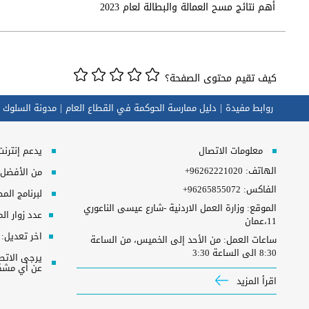
أهم نتائج مسح العمالة والبطالة لعام 2023
كيف تقيم محتوى الصفحة؟
روابط مفيدة
دليل ممارسة الحوكمة في القطاع العام
مدونة السلوك 
معلومات الاتصال
يدعم إنترنت إكسبلورر 10+, ج
الهاتف:
+96262221020
من الأفضل مش
الفاكس:
+96265855072
لبرنامج المطلوب 
الموقع: وزارة العمل الاردنية -شارع عيسى الناعوري
عدد زوار ال
11،عمان
اخر تعديل:
ساعات العمل: من الأحد إلى الخميس، من الساعة
8:30 الى الساعة 3:30
عن أي مشكل
اقرأ المزيد