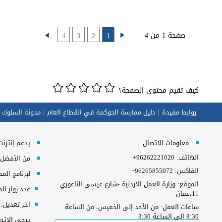
صفحة 1 من 4
4
3
2
1
كيف تقيم محتوى الصفحة؟
روابط مفيدة
دليل ممارسة الحوكمة في القطاع العام
مدونة السلوك 
معلومات الاتصال
يدعم إنترنت إكسبلورر 10+, ج
الهاتف:
+96262221020
من الأفضل مش
الفاكس:
+96265855072
لبرنامج المطلوب 
الموقع: وزارة العمل الاردنية -شارع عيسى الناعوري
عدد زوار ال
11،عمان
اخر تعديل:
ساعات العمل: من الأحد إلى الخميس، من الساعة
8:30 الى الساعة 3:30