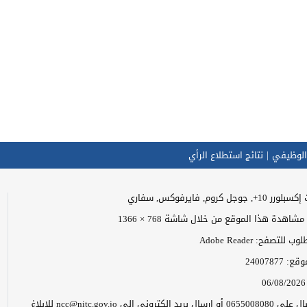
الوظيفي
نتائج استطلاع الرأي
وجل كروم, فايرفوكس, سفاري
اهدة هذا الموقع من خلال شاشة 768 × 1366
للتصفح: Adobe Reader
موقع:
24007877
06/08/2026
يرجى الاتصال على 0655008080 أو إرسال بريد إلكتروني إلى ncc@nitc.gov.jo للإبلاغ