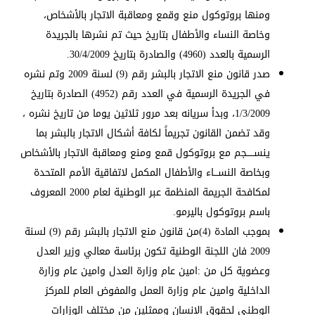
ومنها بروتوكول منع وقمع ومعاقبة الاتجار بالأشخاص،
وخاصة النساء والأطفال بتاريخ حيث تم نشرها بالجريدة
الرسمية بالعدد (4960) والصادرة بتاريخ 30/4/2009.
صدر قانون منع الاتجار بالبشر رقم (9) لسنة 2009 وتم نشره
في الجريدة الرسمية في العدد رقم (4952) الصادرة بتاريخ
1/3/2009، وبدأ سريانه بعد مرور ثلاثين يوما من تاريخ نشره ،
وقد تضمن القانون تجريماً لكافة أشكال الاتجار بالبشر بما
ينســـــجم مع بروتوكول قمع ومنع ومعاقبة الاتجار بالأشخاص
وبخاصة النســـاء والأطفال المكمل لاتفاقية الأمم المتحدة
لمكافحة الجريمة المنظمة عبر الوطنية لعام 2000 المعروف
باسم بروتوكول باليرمو.
بموجب المادة (4)من قانون منع الاتجار بالبشر رقم (9) لسنة
2009 فان اللجنة الوطنية تكون برئاسة معالي وزير العدل
وعضوية كل من :امين عام وزارة العدل وامين عام وزارة
الداخلية وامين عام وزارة العمل والمفوض العام للمركز
الوطني لحقوق الانسان وممثلين من مختلف الوزارات