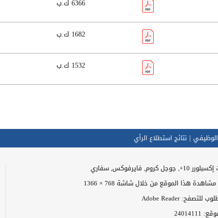
6366 ك.ب
1682 ك.ب
1532 ك.ب
الوظيفي
نتائج استطلاع الرأي
وجل كروم, فايرفوكس, سفاري
اهدة هذا الموقع من خلال شاشة 768 × 1366
للتصفح: Adobe Reader
موقع:
24014111