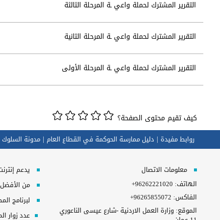
التقرير المشترك لحملة واعي ـة المرحلة الثالثة
التقرير المشترك لحملة واعي ـة المرحلة الثانية
التقرير المشترك لحملة واعي ـة المرحلة الأولى
كيف تقيم محتوى الصفحة؟
روابط مفيدة
دليل ممارسة الحوكمة في القطاع العام
مدونة السلوك 
معلومات الاتصال
يدعم إنترنت إكسبلورر 10+, ج
الهاتف:
+96262221020
من الأفضل مش
الفاكس:
+96265855072
لبرنامج المطلوب 
الموقع: وزارة العمل الاردنية -شارع عيسى الناعوري
عدد زوار ال
11،عمان