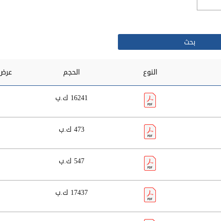
النوع
الحجم
عرض 
16241 ك.ب
473 ك.ب
547 ك.ب
17437 ك.ب