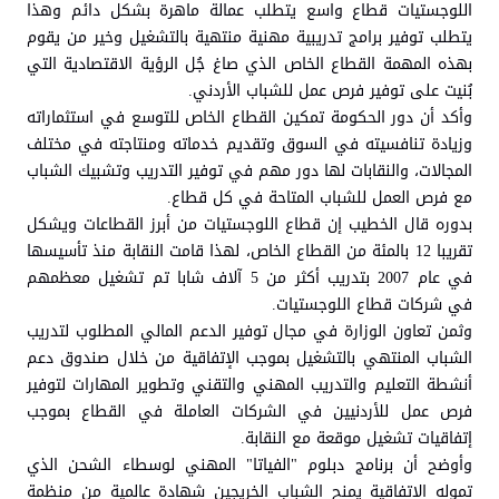
اللوجستيات قطاع واسع يتطلب عمالة ماهرة بشكل دائم وهذا
يتطلب توفير برامج تدريبية مهنية منتهية بالتشغيل وخير من يقوم
بهذه المهمة القطاع الخاص الذي صاغ جُل الرؤية الاقتصادية التي
بُنيت على توفير فرص عمل للشباب الأردني.
وأكد أن دور الحكومة تمكين القطاع الخاص للتوسع في استثماراته
وزيادة تنافسيته في السوق وتقديم خدماته ومنتاجته في مختلف
المجالات، والنقابات لها دور مهم في توفير التدريب وتشبيك الشباب
مع فرص العمل للشباب المتاحة في كل قطاع.
بدوره قال الخطيب إن قطاع اللوجستيات من أبرز القطاعات ويشكل
تقريبا 12 بالمئة من القطاع الخاص، لهذا قامت النقابة منذ تأسيسها
في عام 2007 بتدريب أكثر من 5 آلاف شابا تم تشغيل معظمهم
في شركات قطاع اللوجستيات.
وثمن تعاون الوزارة في مجال توفير الدعم المالي المطلوب لتدريب
الشباب المنتهي بالتشغيل بموجب الإتفاقية من خلال صندوق دعم
أنشطة التعليم والتدريب المهني والتقني وتطوير المهارات لتوفير
فرص عمل للأردنيين في الشركات العاملة في القطاع بموجب
إتفاقيات تشغيل موقعة مع النقابة.
وأوضح أن برنامج دبلوم "الفياتا" المهني لوسطاء الشحن الذي
تموله الإتفاقية يمنح الشباب الخريجين شهادة عالمية من منظمة