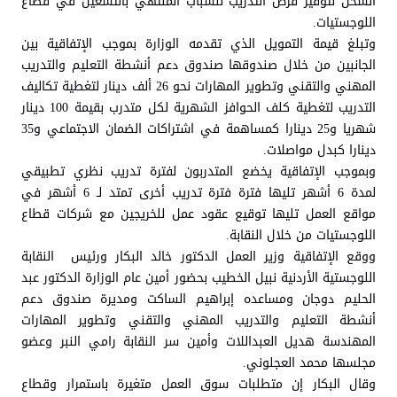
الشحن لتوفير فرص التدريب للشباب المنتهي بالتشغيل في قطاع
اللوجستيات.
وتبلغ قيمة التمويل الذي تقدمه الوزارة بموجب الإتفاقية بين
الجانبين من خلال صندوقها صندوق دعم أنشطة التعليم والتدريب
المهني والتقني وتطوير المهارات نحو 26 ألف دينار لتغطية تكاليف
التدريب لتغطية كلف الحوافز الشهرية لكل متدرب بقيمة 100 دينار
شهريا و25 دينارا كمساهمة في اشتراكات الضمان الاجتماعي و35
دينارا كبدل مواصلات.
وبموجب الإتفاقية يخضع المتدربون لفترة تدريب نظري تطبيقي
لمدة 6 أشهر تليها فترة فترة تدريب أخرى تمتد لـ 6 أشهر في
مواقع العمل تليها توقيع عقود عمل للخريجين مع شركات قطاع
اللوجستيات من خلال النقابة.
ووقع الإتفاقية وزير العمل الدكتور خالد البكار ورئيس النقابة
اللوجستية الأردنية نبيل الخطيب بحضور أمين عام الوزارة الدكتور عبد
الحليم دوجان ومساعده إبراهيم الساكت ومديرة صندوق دعم
أنشطة التعليم والتدريب المهني والتقني وتطوير المهارات
المهندسة هديل العبداللات وأمين سر النقابة رامي النبر وعضو
مجلسها محمد العجلوني.
وقال البكار إن متطلبات سوق العمل متغيرة باستمرار وقطاع